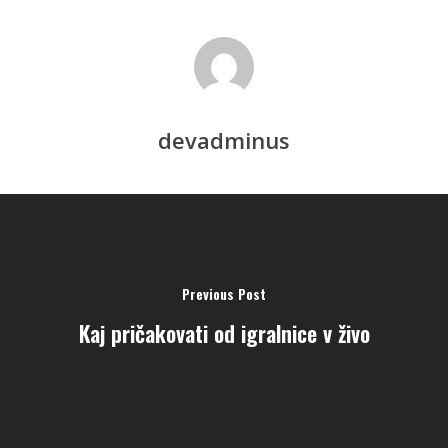
devadminus
Previous Post
808-953-0349
Kaj pričakovati od igralnice v živo
jon@hawaiiaiki