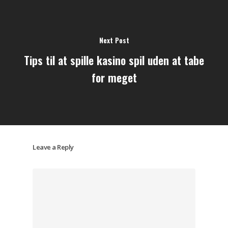
Home
Legacy
Next Post
Aikido Academy
Tips til at spille kasino spil uden at tabe
Women’s Acade
for meget
Youth Academy
Programs
Contact Us
Leave a Reply