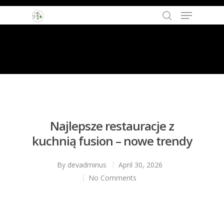
Hit enter to search or ESC to close
Najlepsze restauracje z
kuchnią fusion – nowe trendy
By
devadminus
April 30, 2026
No Comments