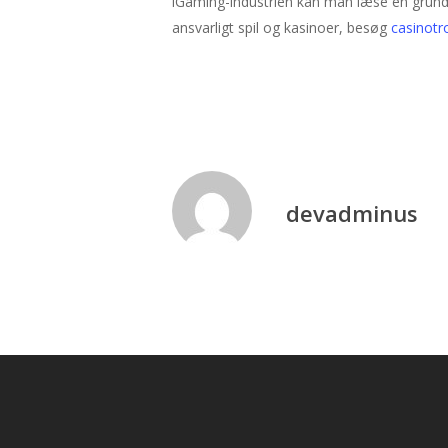
iGaming-industrien kan man læse en grundi
ansvarligt spil og kasinoer, besøg
casinotr
devadminus