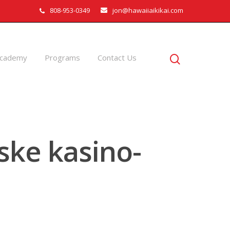
808-953-0349
jon@hawaiiaikikai.com
Academy
Programs
Contact Us
ske kasino-