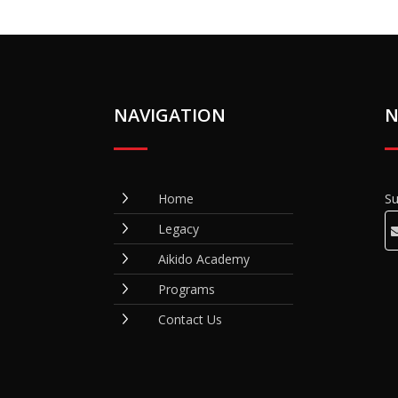
NAVIGATION
N
Home
Su
Legacy
Aikido Academy
Programs
Contact Us