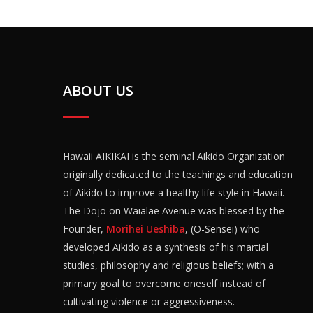
ABOUT US
Hawaii AIKIKAI is the seminal Aikido Organization
originally dedicated to the teachings and education
of Aikido to improve a healthy life style in Hawaii.
The Dojo on Waialae Avenue was blessed by the
Founder,
Morihei Ueshiba
, (O-Sensei) who
developed Aikido as a synthesis of his martial
studies, philosophy and religious beliefs; with a
primary goal to overcome oneself instead of
cultivating violence or aggressiveness.