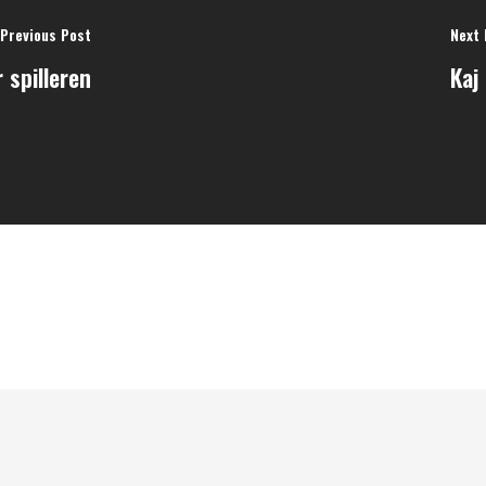
Previous Post
Next 
 spilleren
Kaj 